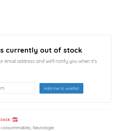
is currently out of stock
ur email address and we'll notify you when it's
Add me to waitlist
stock
et consommables
,
Neurologie