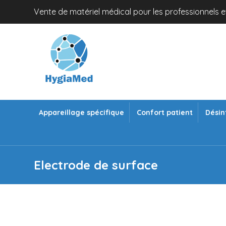
Vente de matériel médical pour les professionnels et
Appareillage spécifique
Confort patient
Désin
Electrode de surface