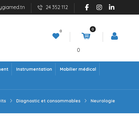
ygiamed.tn
24 352 112
0
ment
Instrumentation
Mobilier médical
its
Diagnostic et consommables
Neurologie