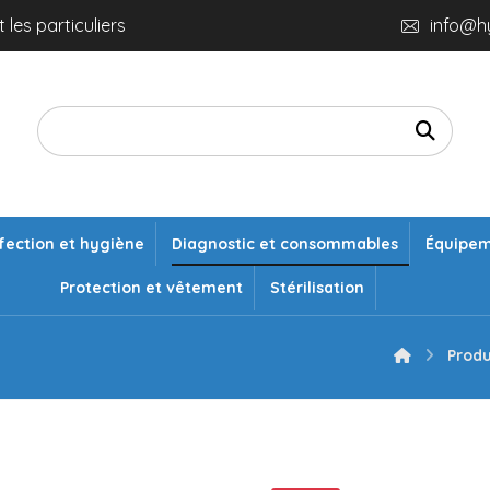
 les particuliers
info@h
fection et hygiène
Diagnostic et consommables
Équipe
Protection et vêtement
Stérilisation
Produ