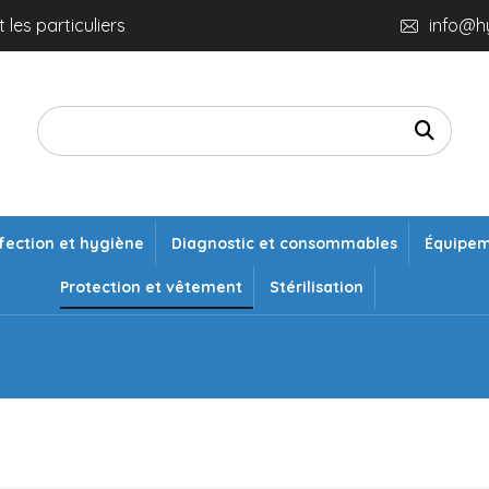
 les particuliers
info@h
fection et hygiène
Diagnostic et consommables
Équipe
Protection et vêtement
Stérilisation