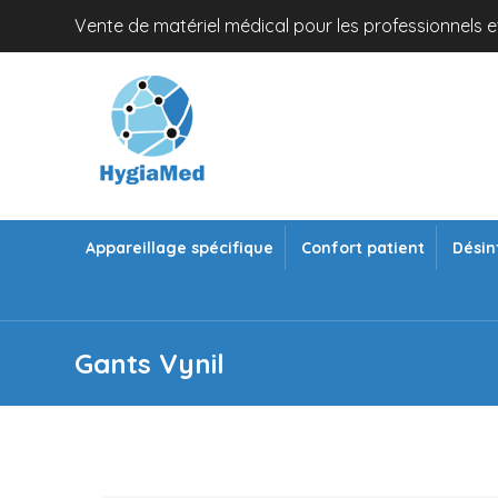
Vente de matériel médical pour les professionnels et
Appareillage spécifique
Confort patient
Désin
Gants Vynil