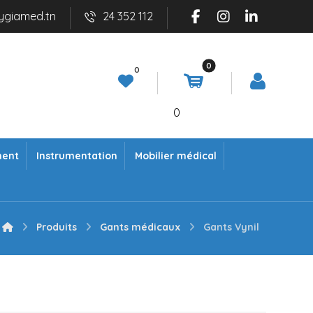
ygiamed.tn
24 352 112
0
ment
Instrumentation
Mobilier médical
Produits
Gants médicaux
Gants Vynil