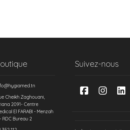
outique
Suivez-nous
nfo@hygiamed.tn
ue Cheikh Zaghouani,
riana 2091- Centre
edical El FARABI - Menzah
 - RDC Bureau 2
4 352 112