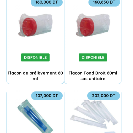
160,000
DT
160,650
DT
DISPONIBLE
DISPONIBLE
Flacon de prélèvement 60
Flacon Fond Droit 60ml
ml
sac unitaire
107,000
DT
202,000
DT