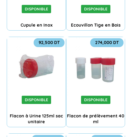
DISPONIBLE
DISPONIBLE
Cupule en Inox
Ecouvillon Tige en Bois
92,500
DT
274,000
DT
DISPONIBLE
DISPONIBLE
Flacon à Urine 125ml sac
Flacon de prélèvement 40
unitaire
ml