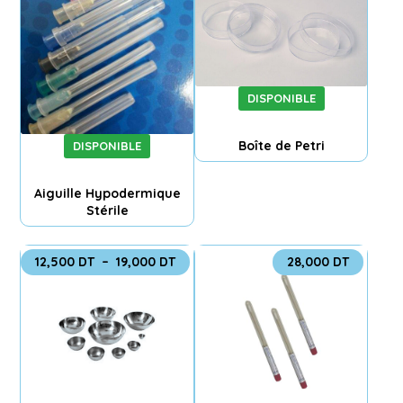
DISPONIBLE
Boîte de Petri
DISPONIBLE
Aiguille Hypodermique
Stérile
12,500
DT
–
19,000
DT
28,000
DT