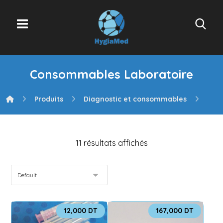
Consommables Laboratoire
Produits
Diagnostic et consommables
Con
11 résultats affichés
12,000
DT
167,000
DT