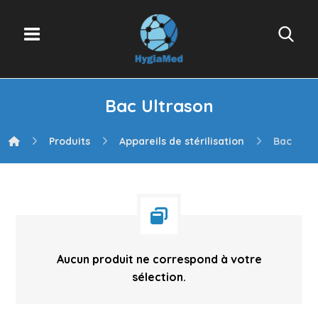
Bac Ultrason
Produits
Appareils de stérilisation
Bac Ultr
Aucun produit ne correspond à votre
sélection.