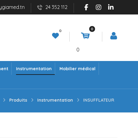
ygiamed.tn
24 352 112
0
ment
Instrumentation
Mobilier médical
Produits
Instrumentation
INSUFFLATEUR