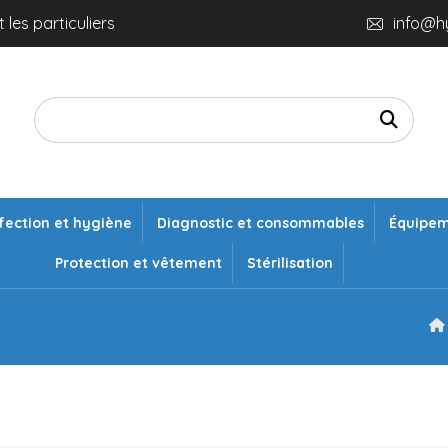
 les particuliers
info@h
fection et hygiène
Diagnostic et consommables
Équipe
Protection et vêtement
Stérilisation