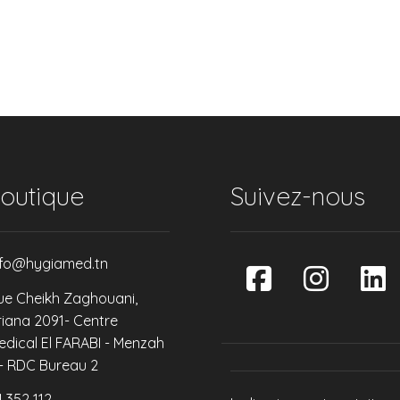
outique
Suivez-nous
nfo@hygiamed.tn
ue Cheikh Zaghouani,
riana 2091- Centre
edical El FARABI - Menzah
 - RDC Bureau 2
4 352 112