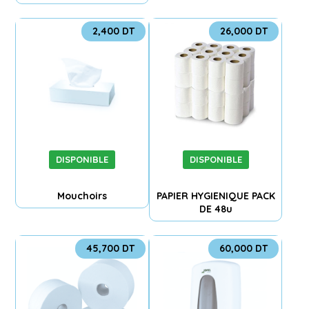
2,400
DT
26,000
DT
DISPONIBLE
DISPONIBLE
Mouchoirs
PAPIER HYGIENIQUE PACK
DE 48u
45,700
DT
60,000
DT