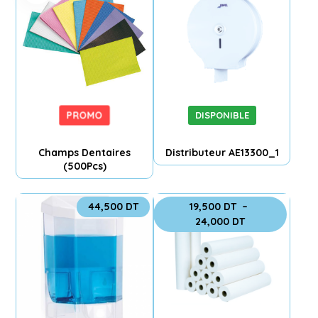
PROMO
DISPONIBLE
Champs Dentaires
Distributeur AE13300_1
(500Pcs)
44,500
DT
19,500
DT
–
24,000
DT