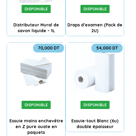
DISPONIBLE
DISPONIBLE
Distributeur Mural de
Draps d’examen (Pack de
savon liquide – 1L
2U)
70,000
DT
54,000
DT
DISPONIBLE
DISPONIBLE
Essuie mains enchevêtre
Essuie-tout Blanc (6u)
en Z pure ouate en
double épaisseur
paquets