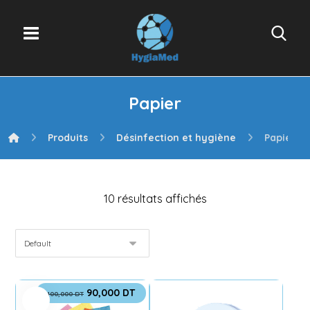
Papier
Produits
Désinfection et hygiène
Papier
10 résultats affichés
90,000
DT
100,000
DT
Promo !