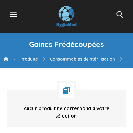
Gaines Prédécoupées
Produits
Consommables de stérilisation
Ga
Aucun produit ne correspond à votre
sélection.