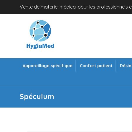
Vente de matériel médical pour les professionnels et
Appareillage spécifique
Confort patient
Désin
Spéculum