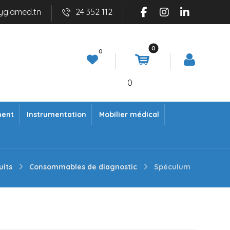
ygiamed.tn
24 352 112
0
ment
Instrumentation
Mobilier médical
uits
Consommables de diagnostic
Spéculum