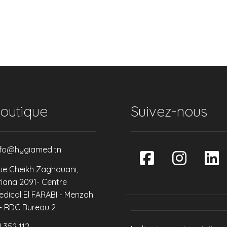
outique
Suivez-nous
nfo@hygiamed.tn
ue Cheikh Zaghouani,
riana 2091- Centre
edical El FARABI - Menzah
 - RDC Bureau 2
4 352 112