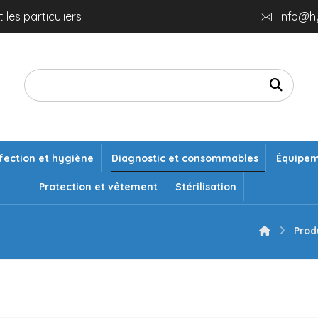
 les particuliers
info@h
fection et hygiène
Diagnostic et consommables
Équipe
Protection et vêtement
Stérilisation
Prod