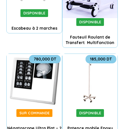
DISPONIBLE
DISPONIBLE
Escabeau à 2 marches
Fauteuil Roulant de
Transfert Multifonction
780,000
DT
185,000
DT
SUR COMMANDE
DISPONIBLE
Négatoscope Ultra Plat – 2
Potence mobile Epoxy