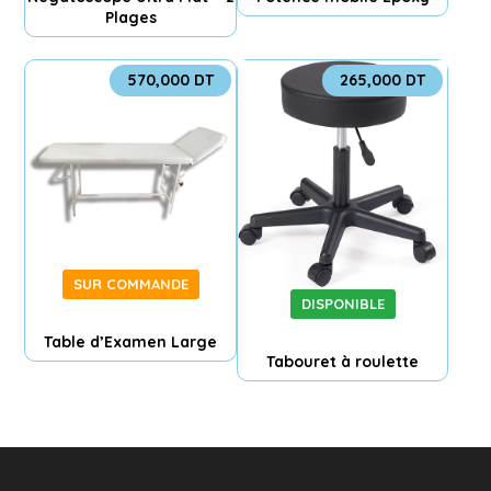
Plages
570,000
DT
265,000
DT
SUR COMMANDE
DISPONIBLE
Table d’Examen Large
Tabouret à roulette