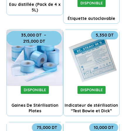
DISPONIBLE
Eau distillée (Pack de 4 x
5L)
Étiquette autoclavable
35,000
DT
–
5,350
DT
215,000
DT
DISPONIBLE
DISPONIBLE
Gaines De Stérilisation
Indicateur de stérilisation
Plates
“Test Bowie et Dick”
75,000
DT
10,000
DT