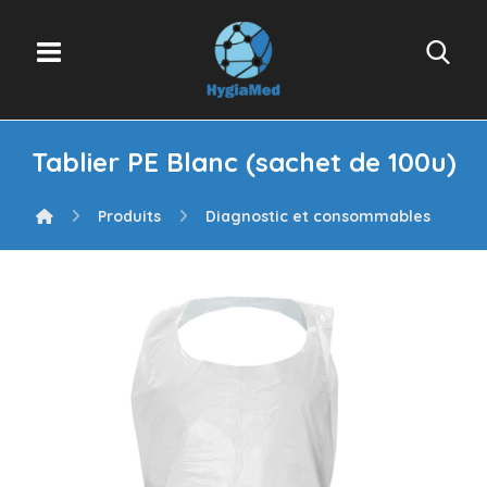
Tablier PE Blanc (sachet de 100u)
Produits
Diagnostic et consommables