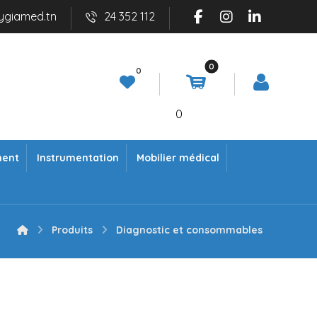
ygiamed.tn
24 352 112
0
ment
Instrumentation
Mobilier médical
Produits
Diagnostic et consommables