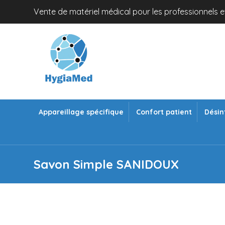
Vente de matériel médical pour les professionnels et
Appareillage spécifique
Confort patient
Désin
Savon Simple SANIDOUX