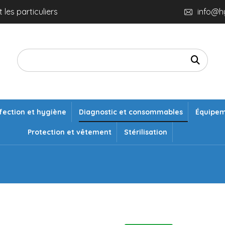
 les particuliers
info@h
fection et hygiène
Diagnostic et consommables
Équipe
Protection et vêtement
Stérilisation