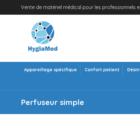
Vente de matériel médical pour les professionnels et
Appareillage spécifique
Confort patient
Désin
Perfuseur simple