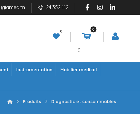
ygiamed.tn
24 352 112
0
ment
Instrumentation
Mobilier médical
Produits
Diagnostic et consommables