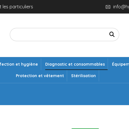
 les particuliers
info@h
fection et hygiène
Diagnostic et consommables
Équipe
Protection et vêtement
Stérilisation