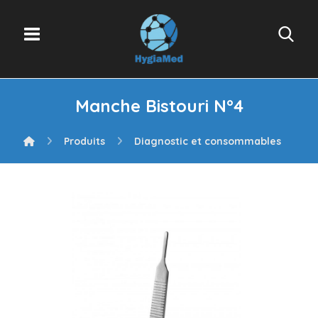
Manche Bistouri N°4
Produits
Diagnostic et consommables