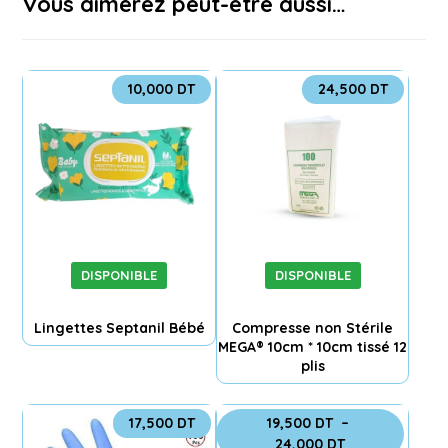
Vous aimerez peut-être aussi…
10,000
DT
24,500
DT
DISPONIBLE
DISPONIBLE
Lingettes Septanil Bébé
Compresse non Stérile
MEGA® 10cm * 10cm tissé 12
plis
17,500
DT
19,500
DT
–
24,000
DT