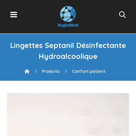
Lingettes Septanil Désinfectante
Hydroalcoolique
Produits
Confort patient