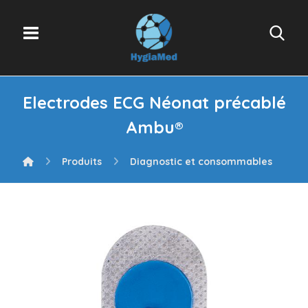
Electrodes ECG Néonat précablé
Ambu®
Produits
Diagnostic et consommables