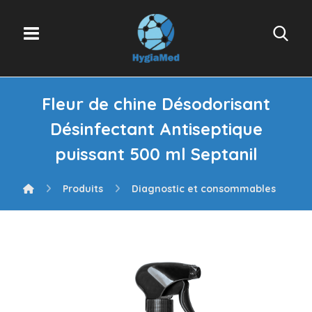
Fleur de chine Désodorisant
Désinfectant Antiseptique
puissant 500 ml Septanil
Produits
Diagnostic et consommables