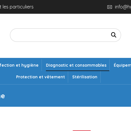
 les particuliers
info@h
fection et hygiène
Diagnostic et consommables
Équipe
Protection et vêtement
Stérilisation
ne