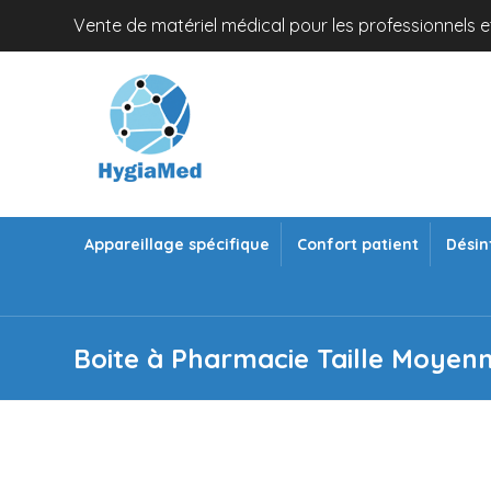
Vente de matériel médical pour les professionnels et
Appareillage spécifique
Confort patient
Désin
Boite à Pharmacie Taille Moyen