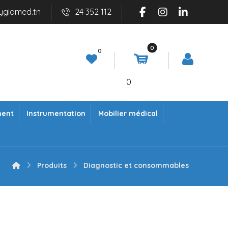
ygiamed.tn
24 352 112
0
ment
Instrumentation
Mobilier médical
Produits
Diagnostic et consommables