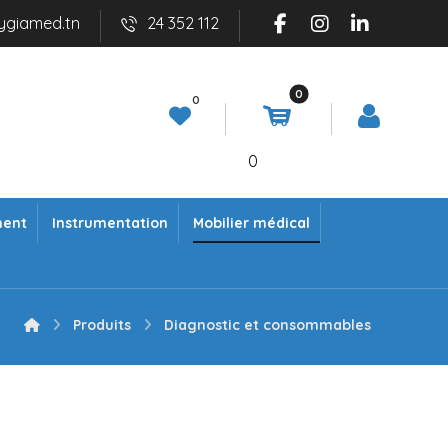
ygiamed.tn
24 352 112
0
ment
Instrumentation
Mobilier médical
Produits
Diagnostic et consommables