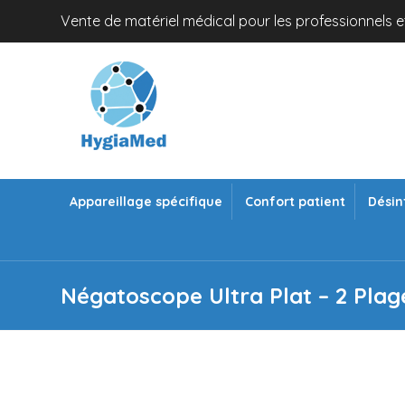
Vente de matériel médical pour les professionnels et
Appareillage spécifique
Confort patient
Désin
Négatoscope Ultra Plat – 2 Plag