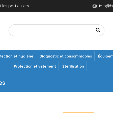
 les particuliers
info@h
fection et hygiène
Diagnostic et consommables
Équipe
Protection et vêtement
Stérilisation
es