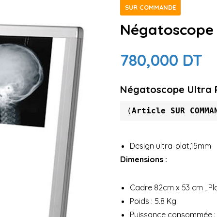
SUR COMMANDE
Négatoscope U
780,000
DT
Négatoscope Ultra P
(
Article SUR COMMA
Design ultra-plat,15mm
Dimensions :
Cadre 82cm x 53 cm , Pl
Poids : 5.8 Kg
Puissance consommée : 