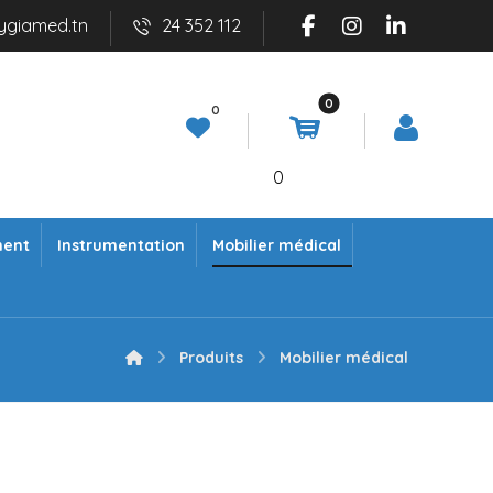
ygiamed.tn
24 352 112
0
ment
Instrumentation
Mobilier médical
Produits
Mobilier médical