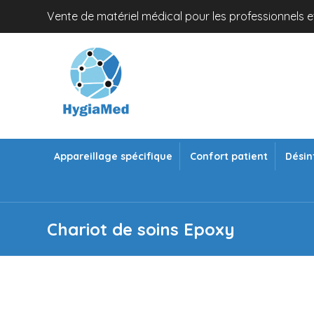
Vente de matériel médical pour les professionnels et
Appareillage spécifique
Confort patient
Désin
Chariot de soins Epoxy