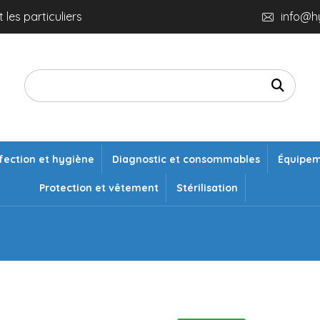
 les particuliers
info@h
fection et hygiène
Diagnostic et consommables
Équipe
Protection et vêtement
Stérilisation