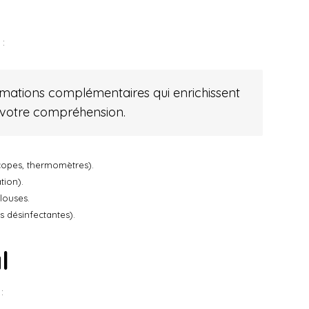
 :
mations complémentaires qui enrichissent
ir votre compréhension.
scopes, thermomètres).
tion).
louses.
s désinfectantes).
l
: