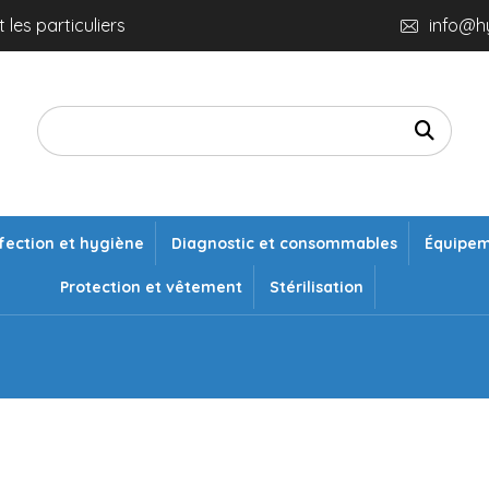
 les particuliers
info@h
fection et hygiène
Diagnostic et consommables
Équipe
Protection et vêtement
Stérilisation