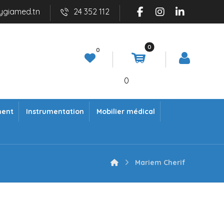
ygiamed.tn
24 352 112
0
ment
Instrumentation
Mobilier médical
Mariem Cherif