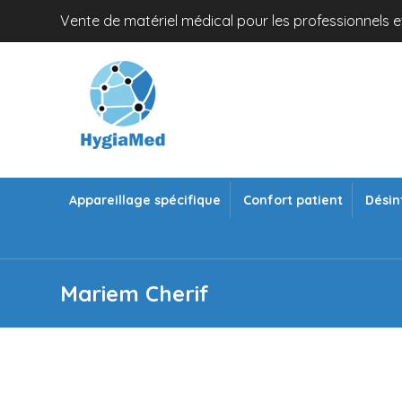
Vente de matériel médical pour les professionnels et
Appareillage spécifique
Confort patient
Désin
Mariem Cherif