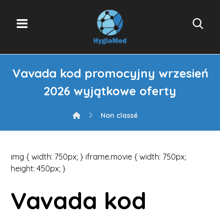
Vavada kod promocyjny wrzesień
2026 wyjątkowe oferty
Non classé
img { width: 750px; } iframe.movie { width: 750px;
height: 450px; }
Vavada kod