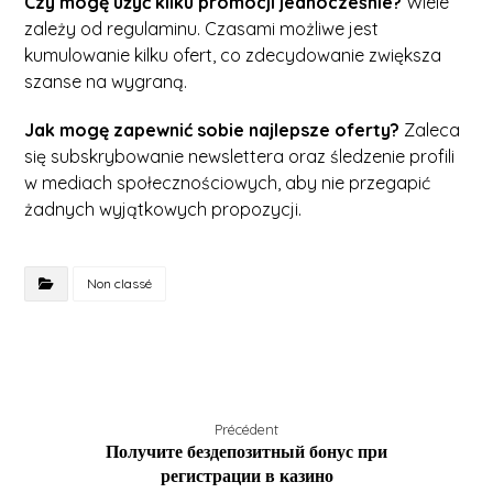
Czy mogę użyć kilku promocji jednocześnie?
Wiele
zależy od regulaminu. Czasami możliwe jest
kumulowanie kilku ofert, co zdecydowanie zwiększa
szanse na wygraną.
Jak mogę zapewnić sobie najlepsze oferty?
Zaleca
się subskrybowanie newslettera oraz śledzenie profili
w mediach społecznościowych, aby nie przegapić
żadnych wyjątkowych propozycji.
Non classé
Précédent
Получите бездепозитный бонус при
регистрации в казино