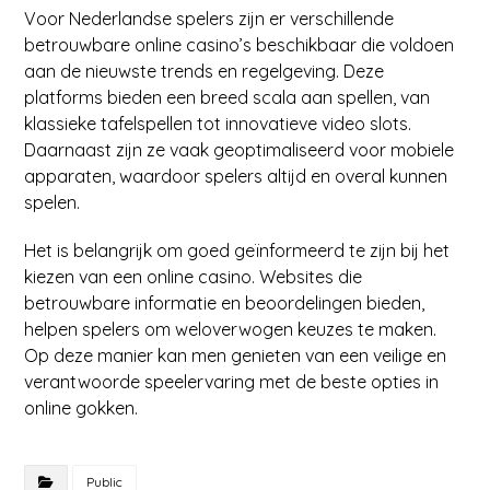
Voor Nederlandse spelers zijn er verschillende
betrouwbare online casino’s beschikbaar die voldoen
aan de nieuwste trends en regelgeving. Deze
platforms bieden een breed scala aan spellen, van
klassieke tafelspellen tot innovatieve video slots.
Daarnaast zijn ze vaak geoptimaliseerd voor mobiele
apparaten, waardoor spelers altijd en overal kunnen
spelen.
Het is belangrijk om goed geïnformeerd te zijn bij het
kiezen van een online casino. Websites die
betrouwbare informatie en beoordelingen bieden,
helpen spelers om weloverwogen keuzes te maken.
Op deze manier kan men genieten van een veilige en
verantwoorde speelervaring met de beste opties in
online gokken.
Public