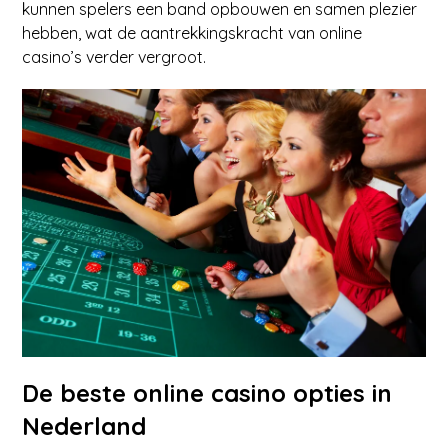
kunnen spelers een band opbouwen en samen plezier
hebben, wat de aantrekkingskracht van online
casino’s verder vergroot.
De beste online casino opties in
Nederland