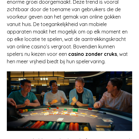
enorme groei doorgemaakt. Deze trend is vooral
zichtbaar door de toename van gebruikers die de
voorkeur geven aan het gemak van online gokken
vanuit huis. De toegankelijkheid van mobiele
apparaten maakt het mogelijk om op elk moment en
op elke locatie te spelen, wat de aantrekkingskracht
van online casino’s vergroot. Bovendien kunnen
spelers nu kiezen voor een
casino zonder cruks
, wat
hen meer vrijheid biedt bij hun spelervaring.