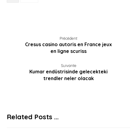
Précédent
Cresus casino autoris en France jeux
en ligne scuriss
Suivante
Kumar endüstrisinde gelecekteki
trendler neler olacak
Related Posts ...