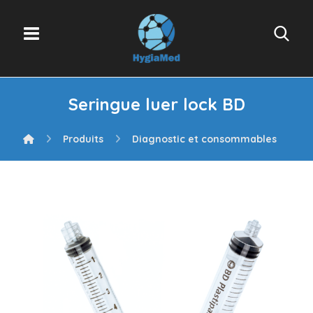
Seringue luer lock BD
Produits
Diagnostic et consommables