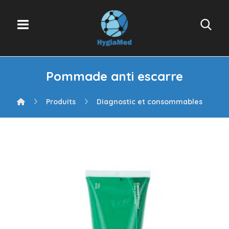
Pommade anti escarre
Produits
Diagnostic et consommables