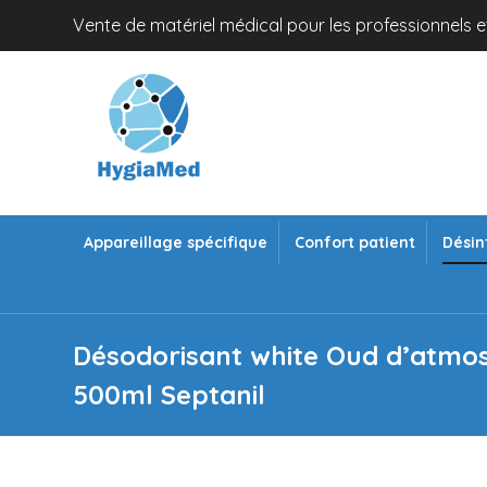
Vente de matériel médical pour les professionnels et
Appareillage spécifique
Confort patient
Désin
Désodorisant white Oud d’atmo
500ml Septanil