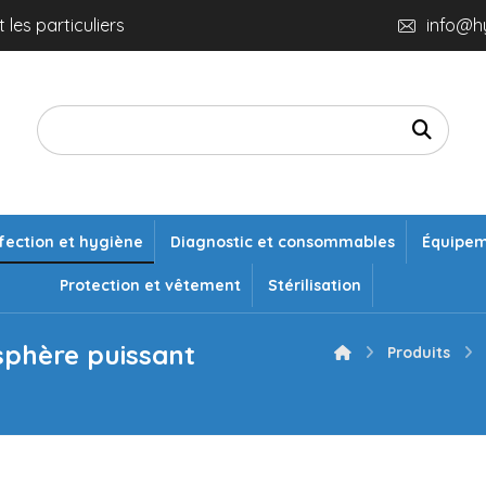
 les particuliers
info@h
fection et hygiène
Diagnostic et consommables
Équipe
Protection et vêtement
Stérilisation
sphère puissant
Produits