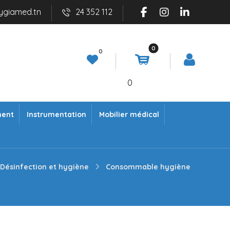
ygiamed.tn
24 352 112
0
ment
Instrumentation
Mobilier médical
Désinfection et hygiène
Consommable hygiène