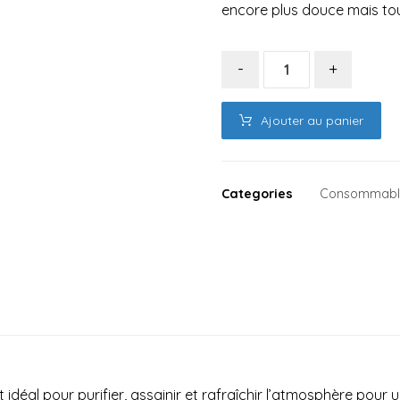
encore plus douce mais tou
-
+
Ajouter au panier
Categories
Consommable
idéal pour purifier, assainir et rafraîchir l’atmosphère pour u