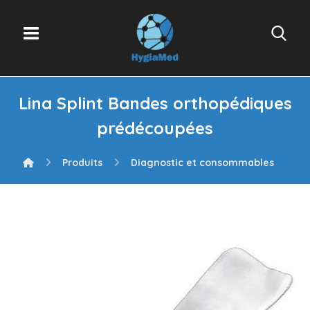
Lina Splint Bandes orthopédiques
prédécoupées
Produits
Diagnostic et consommables