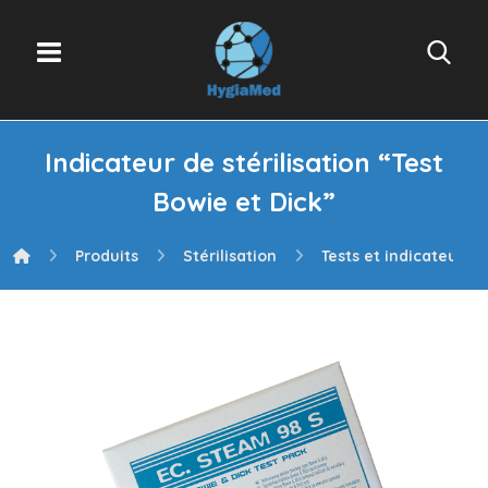
Indicateur de stérilisation “Test
Bowie et Dick”
Produits
Stérilisation
Tests et indicateurs