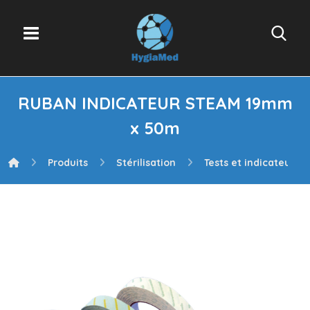
RUBAN INDICATEUR STEAM 19mm
x 50m
Produits
Stérilisation
Tests et indicateurs