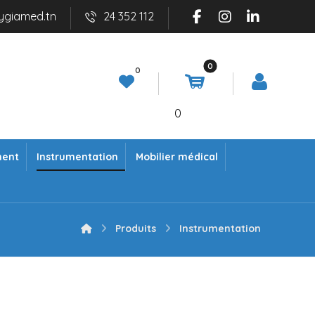
ygiamed.tn
24 352 112
0
ment
Instrumentation
Mobilier médical
Produits
Instrumentation