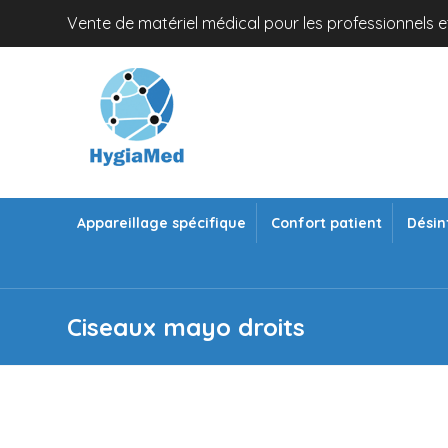
Vente de matériel médical pour les professionnels et
Appareillage spécifique
Confort patient
Désin
Ciseaux mayo droits