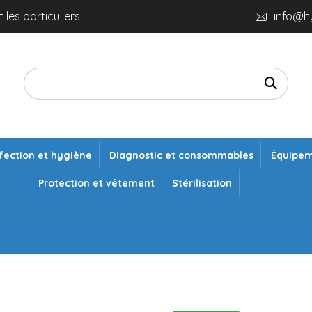
 les particuliers
info@h
fection et hygiène
Diagnostic et consommables
Équipe
Protection et vêtement
Stérilisation