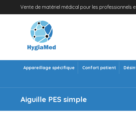
Vente de matériel médical pour les professionnels et
Appareillage spécifique
Confort patient
Désin
Aiguille PES simple