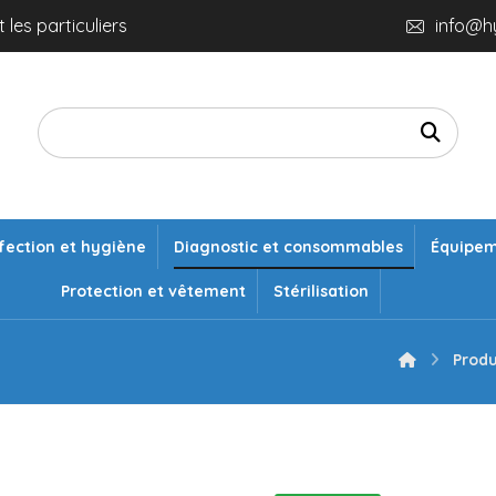
 les particuliers
info@h
fection et hygiène
Diagnostic et consommables
Équipe
Protection et vêtement
Stérilisation
Produ