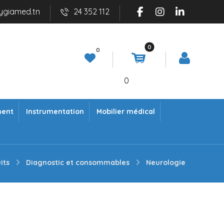
ygiamed.tn
24 352 112
0
ment
Instrumentation
Mobilier médical
its
Diagnostic et consommables
Neurologie