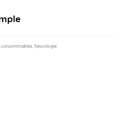
imple
et consommables
,
Neurologie