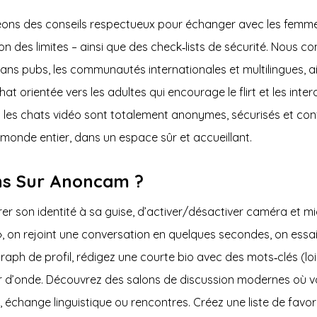
ageons des conseils respectueux pour échanger avec les femm
ion des limites – ainsi que des check‑lists de sécurité. Nous 
ans pubs, les communautés internationales et multilingues, ai
hat orientée vers les adultes qui encourage le flirt et les int
s chats vidéo sont totalement anonymes, sécurisés et confide
onde entier, dans un espace sûr et accueillant.
ns Sur Anoncam ?
on identité à sa guise, d’activer/désactiver caméra et micro
», on rejoint une conversation en quelques secondes, on essaie
raph de profil, rédigez une courte bio avec des mots‑clés (loisi
d’onde. Découvrez des salons de discussion modernes où vous
échange linguistique ou rencontres. Créez une liste de favoris