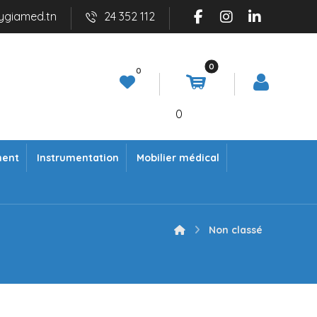
ygiamed.tn
24 352 112
0
ment
Instrumentation
Mobilier médical
Non classé