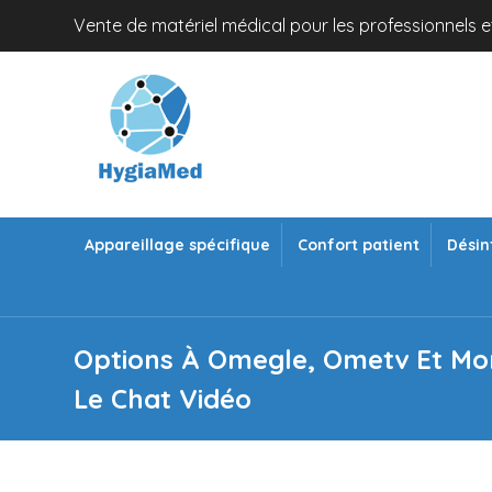
Vente de matériel médical pour les professionnels et
Appareillage spécifique
Confort patient
Désin
Options À Omegle, Ometv Et M
Le Chat Vidéo