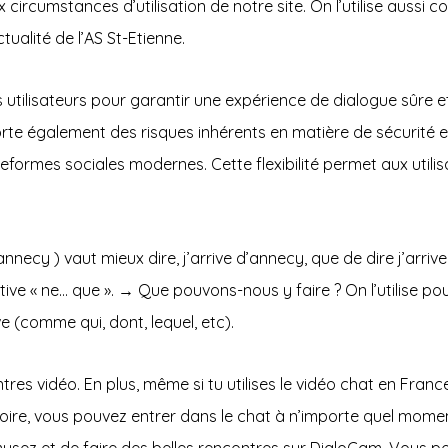
circumstances d’utilisation de notre site. On l’utilise aussi
tualité de l’AS St-Etienne.
 utilisateurs pour garantir une expérience de dialogue sûre e
te également des risques inhérents en matière de sécurité et d
mes sociales modernes. Cette flexibilité permet aux utilisate
 annecy ) vaut mieux dire, j’arrive d’annecy, que de dire j’arri
ve « ne… que ». → Que pouvons-nous y faire ? On l’utilise pour 
 (comme qui, dont, lequel, etc).
ontres vidéo. En plus, même si tu utilises le vidéo chat en Franc
ire, vous pouvez entrer dans le chat à n’importe quel moment 