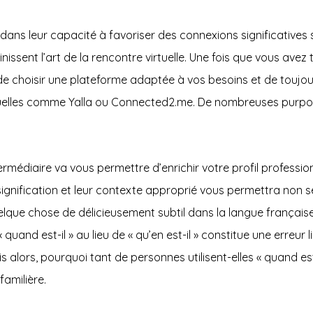
dans leur capacité à favoriser des connexions significatives s
issent l’art de la rencontre virtuelle. Une fois que vous ave
 de choisir une plateforme adaptée à vos besoins et de toujou
tuelles comme Yalla ou Connected2.me. De nombreuses purpo
médiaire va vous permettre d’enrichir votre profil professio
ignification et leur contexte approprié vous permettra non
 quelque chose de délicieusement subtil dans la langue françai
er « quand est-il » au lieu de « qu’en est-il » constitue une erre
s alors, pourquoi tant de personnes utilisent-elles « quand e
familière.