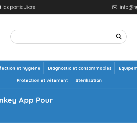
 les particuliers
info@h
fection et hygiène
Diagnostic et consommables
Équipe
Protection et vêtement
Stérilisation
onkey App Pour