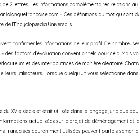
 de 2 lettres. Les informations complémentaires relations au 
r lalanguefrancaise.com – Ces définitions du mot qu sont don
ire de l’Encyclopædia Universalis
es doivent confirmer les informations de leur profil. De nombr
 » des factors d’évaluation conventionnels pour cela. Mais vou
rlocuteurs et des interlocutrices de manière aléatoire. Cha
lleurs utilisateurs. Lorsque quelqu’un vous sélectionne dans 
 du XVIe siècle et était utilisée dans le langage juridique pour
des informations actualisées sur le projet de déménagement et
sions françaises couramment utilisées peuvent parfois semer l