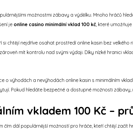
populárnějšími možnostmi zábavy a výdělku. Mnoho hráčů hledá
šení je
online casino minimální vklad 100 kč
, které umožňuje 
ří si chtějí nejdříve osahat prostředí online kasin bez velkéh
ároveň mít kontrolu nad svými výdaji. Díky nízké hranici vkl
e o výhodách a nevýhodách online kasin s minimálním vklade
kytují. Pokud hledáte bezpečné a dostupné možnosti zábavy, 
álním vkladem 100 Kč – p
 čím dál populárnější možností pro hráče, kteří chtějí začít hr