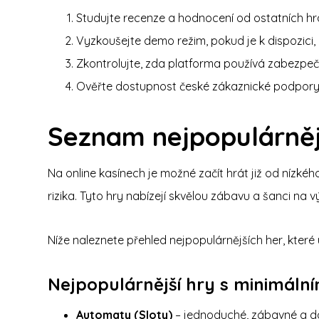
Studujte recenze a hodnocení od ostatních hr
Vyzkoušejte demo režim, pokud je k dispozici, 
Zkontrolujte, zda platforma používá zabezpeče
Ověřte dostupnost české zákaznické podpory
Seznam nejpopulárnějš
Na online kasínech je možné začít hrát již od nízkéh
rizika. Tyto hry nabízejí skvělou zábavu a šanci na vý
Níže naleznete přehled nejpopulárnějších her, které u
Nejpopulárnější hry s minimáln
Automaty (Sloty)
– jednoduché, zábavné a dos