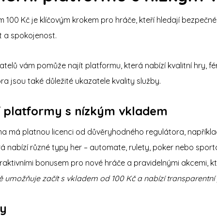
100 Kč je klíčovým krokem pro hráče, kteří hledají bezpečné 
st a spokojenost.
atelů vám pomůže najít platformu, která nabízí kvalitní hry, 
jsou také důležité ukazatele kvality služby.
ní platformy s nízkým vkladem
forma má platnou licenci od důvěryhodného regulátora, napří
erá nabízí různé typy her – automate, rulety, poker nebo sport
atraktivními bonusem pro nové hráče a pravidelnými akcemi, kt
ně umožňuje začít s vkladem od 100 Kč a nabízí transparentn
my