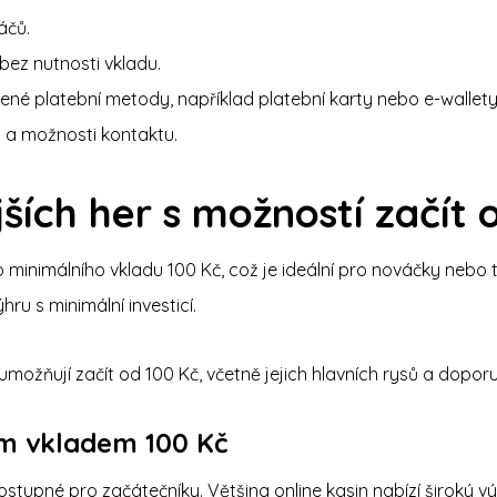
áčů.
bez nutnosti vkladu.
né platební metody, například platební karty nebo e-wallety
 a možnosti kontaktu.
ích her s možností začít 
o minimálního vkladu 100 Kč, což je ideální pro nováčky nebo t
hru s minimální investicí.
možňují začít od 100 Kč, včetně jejich hlavních rysů a doporuč
ím vkladem 100 Kč
tupné pro začátečníky. Většina online kasin nabízí široký v