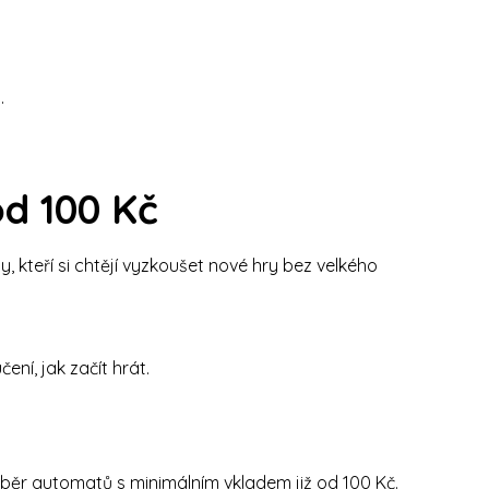
.
od 100 Kč
y, kteří si chtějí vyzkoušet nové hry bez velkého
ení, jak začít hrát.
ýběr automatů s minimálním vkladem již od 100 Kč.