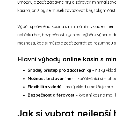
umožňuje začít zábavné hry a zároveň minimalizovat 
kasina, aniž by se museli zavazovat k vysokým čás
Výběr správného kasina s minimálním vkladem není vž
nabídka her, bezpečnost, rychlost výběru výher a d
možnosti, kde si můžete začít zahrát za rozumnou sum
Hlavní výhody online kasin s m
Snadný přístup pro začátečníky
– nízký vkla
Možnost testování her
– začátečníci si mohou
Flexibilita vkladů
– malý vklad umožňuje hrát 
Bezpečnost a férovost
– kvalitní kasina maj
Jak si vybrat nejlepš