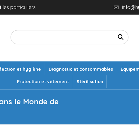
 les particuliers
info@h
fection et hygiène
Diagnostic et consommables
Équipe
Protection et vêtement
Stérilisation
dans le Monde de