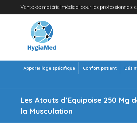
Vente de matériel médical pour les professionnels et
Appareillage spécifique
Confort patient
Désin
Les Atouts d’Equipoise 250 Mg 
la Musculation