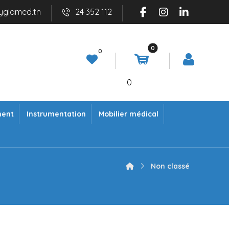
ygiamed.tn
24 352 112
0
ment
Instrumentation
Mobilier médical
Non classé