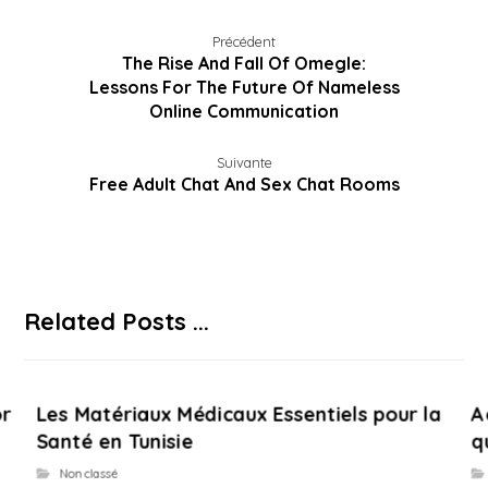
Précédent
The Rise And Fall Of Omegle:
Lessons For The Future Of Nameless
Online Communication
Suivante
Free Adult Chat And Sex Chat Rooms
Related Posts ...
or
Les Matériaux Médicaux Essentiels pour la
A
Santé en Tunisie
q
Non classé