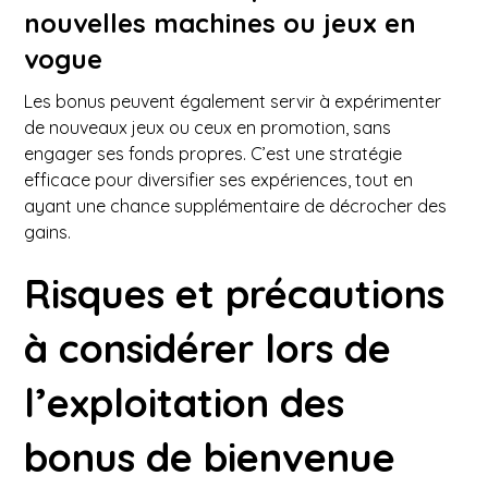
nouvelles machines ou jeux en
vogue
Les bonus peuvent également servir à expérimenter
de nouveaux jeux ou ceux en promotion, sans
engager ses fonds propres. C’est une stratégie
efficace pour diversifier ses expériences, tout en
ayant une chance supplémentaire de décrocher des
gains.
Risques et précautions
à considérer lors de
l’exploitation des
bonus de bienvenue