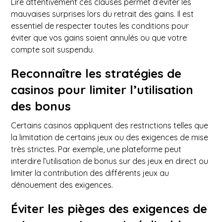
Lire attentivement ces clauses permet d’éviter les
mauvaises surprises lors du retrait des gains. Il est
essentiel de respecter toutes les conditions pour
éviter que vos gains soient annulés ou que votre
compte soit suspendu.
Reconnaître les stratégies de
casinos pour limiter l’utilisation
des bonus
Certains casinos appliquent des restrictions telles que
la limitation de certains jeux ou des exigences de mise
très strictes. Par exemple, une plateforme peut
interdire l’utilisation de bonus sur des jeux en direct ou
limiter la contribution des différents jeux au
dénouement des exigences.
Éviter les pièges des exigences de