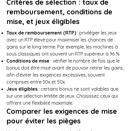
Critères de sélection : taux de
remboursement, conditions de
mise, et jeux éligibles
Taux de remboursement (RTP)
: privilégier les jeux
avec un RTP élevé pour maximiser les chances de
gains sur le long terme. Par exemple, les machines à
sous classiques ont souvent un RTP supérieur à 96 %.
Conditions de mise
: vérifier le nombre de fois que le
bonus doit être misé avant de pouvoir retirer les gains,
afin d’éviter les exigences excessives, souvent
comprises entre 30x et 50x.
Jeux éligibles
: certains bonus ne sont valables que
sur une sélection limitée de jeux. Choisissez ceux qui
offrent une flexibilité maximale.
Comparer les exigences de mise
pour éviter les pièges