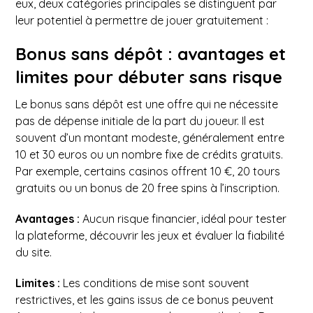
eux, deux catégories principales se distinguent par
leur potentiel à permettre de jouer gratuitement :
Bonus sans dépôt : avantages et
limites pour débuter sans risque
Le bonus sans dépôt est une offre qui ne nécessite
pas de dépense initiale de la part du joueur. Il est
souvent d’un montant modeste, généralement entre
10 et 30 euros ou un nombre fixe de crédits gratuits.
Par exemple, certains casinos offrent 10 €, 20 tours
gratuits ou un bonus de 20 free spins à l’inscription.
Avantages :
Aucun risque financier, idéal pour tester
la plateforme, découvrir les jeux et évaluer la fiabilité
du site.
Limites :
Les conditions de mise sont souvent
restrictives, et les gains issus de ce bonus peuvent