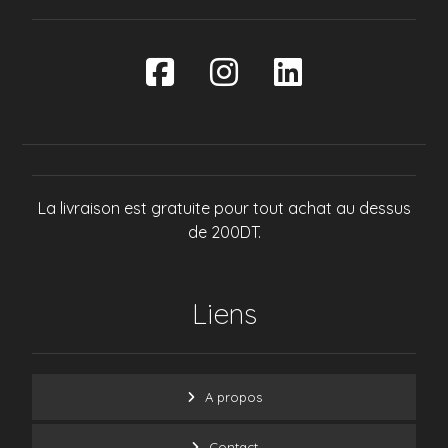
La livraison est gratuite pour tout achat au dessus
de 200DT.
Liens
A propos
Contact