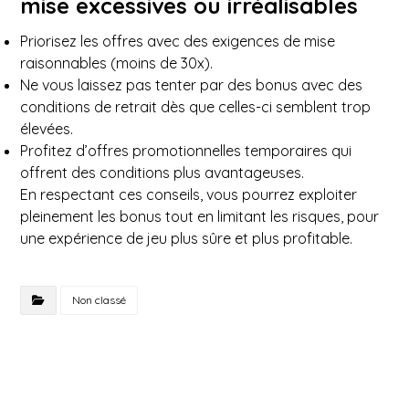
mise excessives ou irréalisables
Priorisez les offres avec des exigences de mise
raisonnables (moins de 30x).
Ne vous laissez pas tenter par des bonus avec des
conditions de retrait dès que celles-ci semblent trop
élevées.
Profitez d’offres promotionnelles temporaires qui
offrent des conditions plus avantageuses.
En respectant ces conseils, vous pourrez exploiter
pleinement les bonus tout en limitant les risques, pour
une expérience de jeu plus sûre et plus profitable.
Non classé