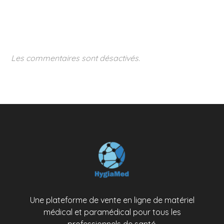
Les commentaires sont désactivés.
Une plateforme de vente en ligne de matériel
médical et paramédical pour tous les