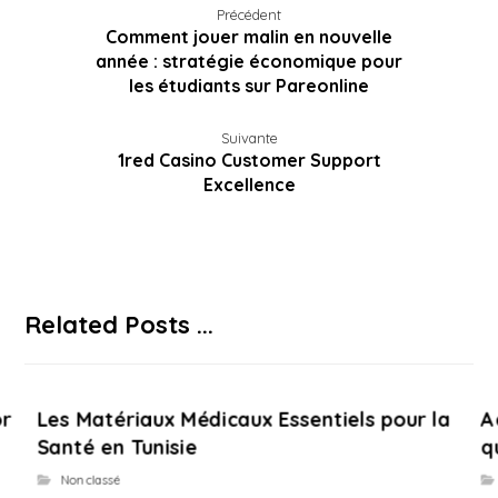
Précédent
Comment jouer malin en nouvelle
année : stratégie économique pour
les étudiants sur Pareonline
Suivante
1red Casino Customer Support
Excellence
Related Posts ...
or
Les Matériaux Médicaux Essentiels pour la
A
Santé en Tunisie
q
Non classé