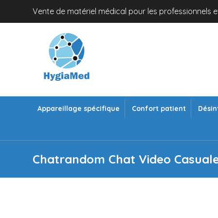
Vente de matériel médical pour les professionnels et
Appareillage spécifique
Confort patient
Désin
Chatrandom Chat Video Casual