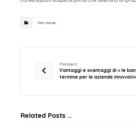
conversazioni sospette prima che diventino un probl
Non classé
Précédent
Vantaggi e svantaggi di « le ban
termine per le aziende innovati
Related Posts ...