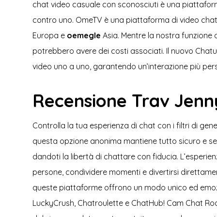
chat video casuale con sconosciuti è una piattafo
contro uno. OmeTV è una piattaforma di video chat 
Europa e
oemegle
Asia. Mentre la nostra funzione d
potrebbero avere dei costi associati. Il nuovo Chatus
video uno a uno, garantendo un’interazione più pers
Recensione Trav Jenny
Controlla la tua esperienza di chat con i filtri di 
questa opzione anonima mantiene tutto sicuro e senz
dandoti la libertà di chattare con fiducia. L’esperie
persone, condividere momenti e divertirsi direttamen
queste piattaforme offrono un modo unico ed emozio
LuckyCrush, Chatroulette e ChatHub! Cam Chat Rooms 