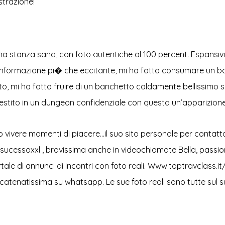
strazione!
una stanza sana, con foto autentiche al 100 percent. Espansiva
onformazione pi� che eccitante, mi ha fatto consumare un banc
 mi ha fatto fruire di un banchetto caldamente bellissimo si
 gestito in un dungeon confidenziale con questa un’apparizion
 vivere momenti di piacere…il suo sito personale per contat
asucessoxxl , bravissima anche in videochiamate Bella, passion
rtale di annunci di incontri con foto reali. Www.toptravclass.
 scatenatissima su whatsapp. Le sue foto reali sono tutte sul s