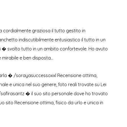
 cordialmente graziosa il tutto gestito in
hetto indiscutibilmente entusiastico il tutto in un
 � svolto tutto in un ambito confortevole. Ho avuto
e mirabile e ben disposta…
tarla � /sorayasuccessoxxl Recensione ottima,
ale e unica nel suo genere, foto reali trovate su Lei
it/safirasantz � il suo sito personale dove ho trovato
uo sito Recensione ottima, fisico da urlo e unica in