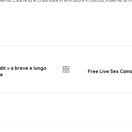
ema. Esamina le chiamate in entrata e in uscita, insieme ai m
dit » a breve e lungo
Free Live Sex Cams
ve