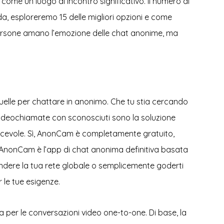
come un luogo di incontro significativo. Il numero di
ida, esploreremo 15 delle migliori opzioni e come
e persone amano l’emozione delle chat anonime, ma
elle per chattare in anonimo. Che tu stia cercando
 videochiamate con sconosciuti sono la soluzione
 piacevole. Sì, AnonCam è completamente gratuito,
 AnonCam è l’app di chat anonima definitiva basata
pandere la tua rete globale o semplicemente goderti
 le tue esigenze.
 per le conversazioni video one-to-one. Di base, la