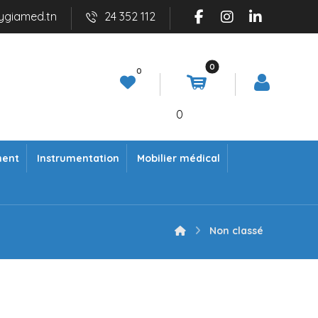
ygiamed.tn
24 352 112
0
ment
Instrumentation
Mobilier médical
Non classé