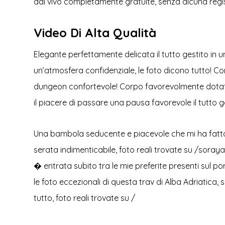
dal vivo completamente gratuite, senza alcuna regi
Video Di Alta Qualità
Elegante perfettamente delicata il tutto gestito in 
un’atmosfera confidenziale, le foto dicono tutto! C
dungeon confortevole! Corpo favorevolmente dotato,
il piacere di passare una pausa favorevole il tutto
Una bambola seducente e piacevole che mi ha fatto
serata indimenticabile, foto reali trovate su /soray
� entrata subito tra le mie preferite presenti sul po
le foto eccezionali di questa trav di Alba Adriatica,
tutto, foto reali trovate su /