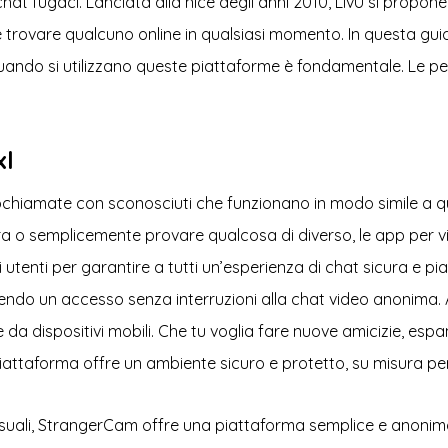
at fugaci. Lanciata alla nice degli anni 2010, LivU si propone 
ile trovare qualcuno online in qualsiasi momento. In questa gu
zza quando si utilizzano queste piattaforme è fondamentale. L
xl
ochiamate con sconosciuti che funzionano in modo simile a qu
iera o semplicemente provare qualcosa di diverso, le app per
li utenti per garantire a tutti un’esperienza di chat sicura e
endo un accesso senza interruzioni alla chat video anonima.
 da dispositivi mobili. Che tu voglia fare nuove amicizie, es
attaforma offre un ambiente sicuro e protetto, su misura per
casuali, StrangerCam offre una piattaforma semplice e anonima