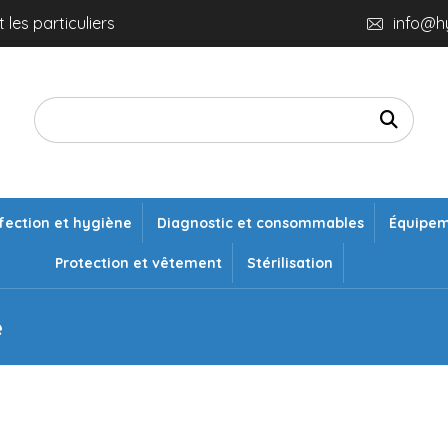
 les particuliers
info@h
fection et hygiène
Diagnostic et consommables
Équipe
Protection et vêtement
Stérilisation
e