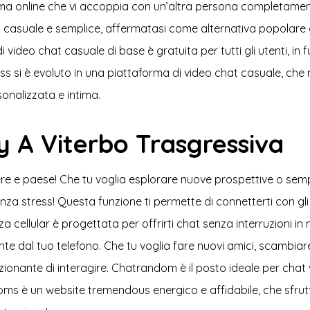
rma online che vi accoppia con un’altra persona completame
casuale e semplice, affermatasi come alternativa popolare a 
i video chat casuale di base è gratuita per tutti gli utenti, 
s si è evoluto in una piattaforma di video chat casuale, che m
onalizzata e intima.
 A Viterbo Trasgressiva
genere e paese! Che tu voglia esplorare nuove prospettive o s
a stress! Questa funzione ti permette di connetterti con gli a
nza cellular è progettata per offrirti chat senza interruzioni
te dal tuo telefono. Che tu voglia fare nuovi amici, scambiar
nante di interagire. Chatrandom è il posto ideale per chat 
è un website tremendous energico e affidabile, che sfrutta l