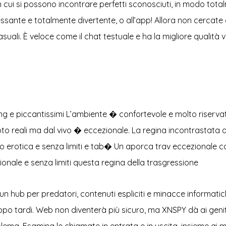
 in cui si possono incontrare perfetti sconosciuti, in modo t
ssante e totalmente divertente, o all’app! Allora non cercate olt
suali. È veloce come il chat testuale e ha la migliore qualità 
ling e piccantissimi L’ambiente � confortevole e molto riserva
o foto reali ma dal vivo � eccezionale. La regina incontrastat
o erotica e senza limiti e tab� Un aporca trav eccezionale ca
onale e senza limiti questa regina della trasgressione
 hub per predatori, contenuti espliciti e minacce informatiche
o tardi. Web non diventerà più sicuro, ma XNSPY dà ai genitori