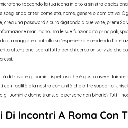
microfono toccando la tua icona in alto a sinistra e selezi
to e scegliendo criteri come età, nome, genere o cam attiva. Ogni
 crea una password sicura digitandola due volte, premi Salva
nformazione man mano. Tra le sue funzionalità principali, spic
o un maggiore controllo sull’esperienza e rendendo l’interaz
merita attenzione, soprattutto per chi cerca un servizio che 
eressi.
irà di trovare gli uomini rispettosi che è giusto avere. Taimi
i con facilità alla nostra comunità che offre supporto. Uniscit
 uomini e donne trans, o le persone non binarie? Tutti i nostr
i Di Incontri A Roma Con 