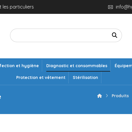
 les particuliers
info@h
fection et hygiène
Diagnostic et consommables
Équipe
Protection et vêtement
Stérilisation
e
Produits