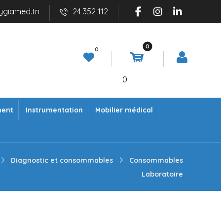
ygiamed.tn
24 352 112
0
ment
Instrumentation
Mobilier médical
Diagnostic et consommables
Consommables
Laboratoire