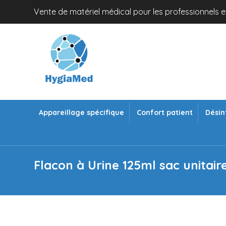
Vente de matériel médical pour les professionnels et
Appareillage spécifique
Confort patient
Désin
Flacon à Urine 125ml sac unitair