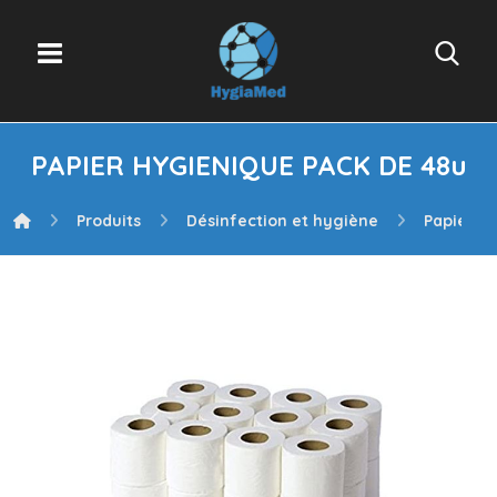
PAPIER HYGIENIQUE PACK DE 48u
Produits
Désinfection et hygiène
Papier