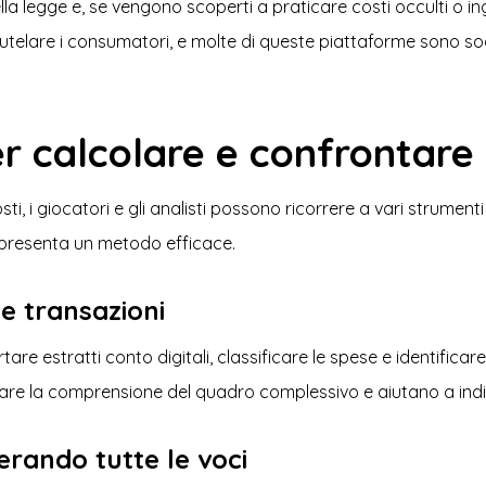
a legge e, se vengono scoperti a praticare costi occulti o ing
tutelare i consumatori, e molte di queste piattaforme sono so
 calcolare e confrontare i 
i, i giocatori e gli analisti possono ricorrere a vari strumenti 
rappresenta un metodo efficace.
le transazioni
estratti conto digitali, classificare le spese e identificare i 
cilitare la comprensione del quadro complessivo e aiutano a in
erando tutte le voci