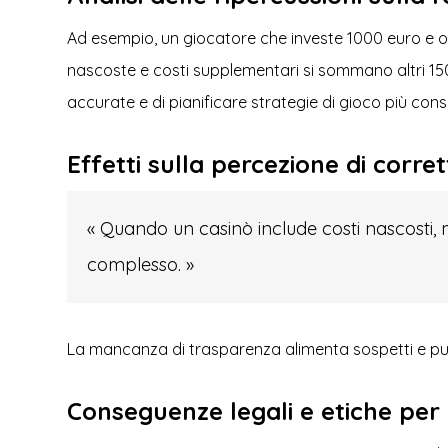
Ad esempio, un giocatore che investe 1000 euro e ot
nascoste e costi supplementari si sommano altri 150
accurate e di pianificare strategie di gioco più cons
Effetti sulla percezione di corret
« Quando un casinò include costi nascosti, 
complesso. »
La mancanza di trasparenza alimenta sospetti e può p
Conseguenze legali e etiche per