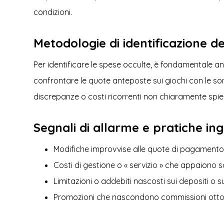
condizioni.
Metodologie di identificazione d
Per identificare le spese occulte, è fondamentale an
confrontare le quote anteposte sui giochi con le som
discrepanze o costi ricorrenti non chiaramente spie
Segnali di allarme e pratiche in
Modifiche improvvise alle quote di pagament
Costi di gestione o « servizio » che appaiono so
Limitazioni o addebiti nascosti sui depositi o su
Promozioni che nascondono commissioni otto o