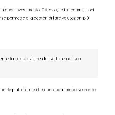
un buon investimento. Tuttavia, se tra commissioni
za permette ai giocatori di fare valutazioni più
nte la reputazione del settore nel suo
ali per le piattaforme che operano in modo scorretto.