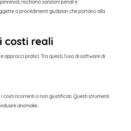
annevoli, rischiano sanzioni penali e
ggette a procedimenti giudiziari che portano alla
costi reali
e approcci pratici. Tra questi, l’uso di software di
costi ricorrenti o non giustificati. Questi strumenti
dividuare anomalie.