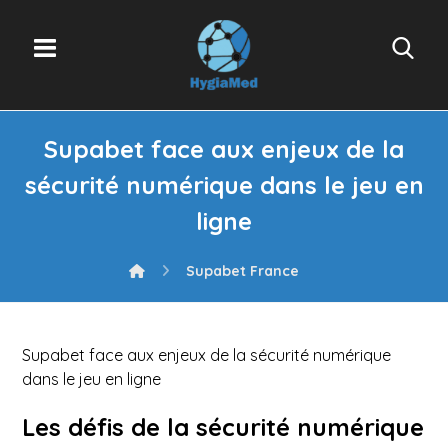
Supabet face aux enjeux de la
sécurité numérique dans le jeu en
ligne
Supabet France
Supabet face aux enjeux de la sécurité numérique
dans le jeu en ligne
Les défis de la sécurité numérique