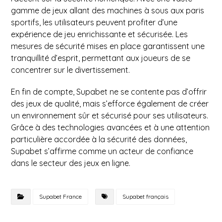
gamme de jeux allant des machines à sous aux paris
sportifs, les utilisateurs peuvent profiter d’une
expérience de jeu enrichissante et sécurisée. Les
mesures de sécurité mises en place garantissent une
tranquillité d’esprit, permettant aux joueurs de se
concentrer sur le divertissement.
En fin de compte, Supabet ne se contente pas d’offrir
des jeux de qualité, mais s’efforce également de créer
un environnement sûr et sécurisé pour ses utilisateurs.
Grâce à des technologies avancées et à une attention
particulière accordée à la sécurité des données,
Supabet s’affirme comme un acteur de confiance
dans le secteur des jeux en ligne.
Supabet France
Supabet français