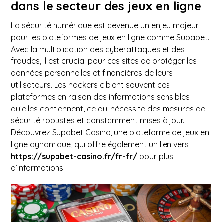
dans le secteur des jeux en ligne
La sécurité numérique est devenue un enjeu majeur
pour les plateformes de jeux en ligne comme Supabet.
Avec la multiplication des cyberattaques et des
fraudes, il est crucial pour ces sites de protéger les
données personnelles et financières de leurs
utilisateurs. Les hackers ciblent souvent ces
plateformes en raison des informations sensibles
qu’elles contiennent, ce qui nécessite des mesures de
sécurité robustes et constamment mises à jour.
Découvrez Supabet Casino, une plateforme de jeux en
ligne dynamique, qui offre également un lien vers
https://supabet-casino.fr/fr-fr/
pour plus
d’informations.