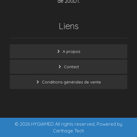
de 200DT.
Liens
A propos
Contact
Conditions générales de vente
© 2026 HYGIAMED All rights reserved, Powered by
Carthage Tech