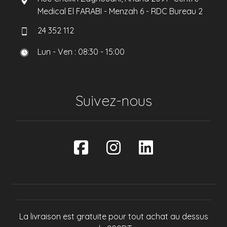
Medical El FARABI - Menzah 6 - RDC Bureau 2
24 352 112
Lun - Ven : 08:30 - 15:00
Suivez-nous
La livraison est gratuite pour tout achat au dessus