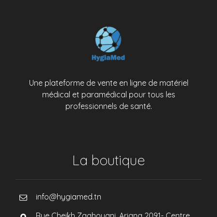
Une plateforme de vente en ligne de matériel
médical et paramédical pour tous les
professionnels de santé.
La boutique
info@hygiamed.tn
Rue Cheikh Zaghouani, Ariana 2091- Centre