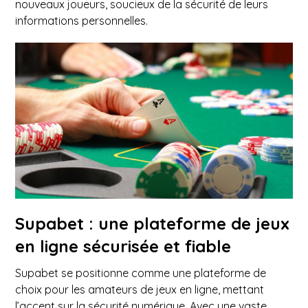
nouveaux joueurs, soucieux de la sécurité de leurs
informations personnelles.
Supabet : une plateforme de jeux
en ligne sécurisée et fiable
Supabet se positionne comme une plateforme de
choix pour les amateurs de jeux en ligne, mettant
l’accent sur la sécurité numérique. Avec une vaste