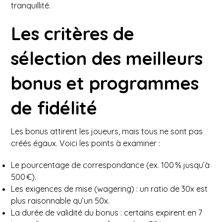
tranquillité.
Les critères de
sélection des meilleurs
bonus et programmes
de fidélité
Les bonus attirent les joueurs, mais tous ne sont pas
créés égaux. Voici les points à examiner :
Le pourcentage de correspondance (ex. 100 % jusqu’à
500 €).
Les exigences de mise (wagering) : un ratio de 30x est
plus raisonnable qu’un 50x.
La durée de validité du bonus : certains expirent en 7