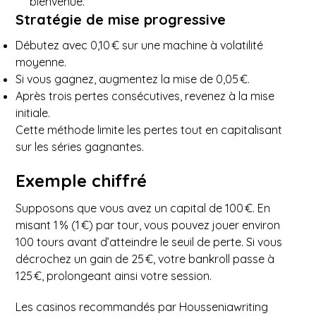
bienvenue.
Stratégie de mise progressive
Débutez avec 0,10 € sur une machine à volatilité
moyenne.
Si vous gagnez, augmentez la mise de 0,05 €.
Après trois pertes consécutives, revenez à la mise
initiale.
Cette méthode limite les pertes tout en capitalisant
sur les séries gagnantes.
Exemple chiffré
Supposons que vous avez un capital de 100 €. En
misant 1 % (1 €) par tour, vous pouvez jouer environ
100 tours avant d’atteindre le seuil de perte. Si vous
décrochez un gain de 25 €, votre bankroll passe à
125 €, prolongeant ainsi votre session.
Les casinos recommandés par Housseniawriting