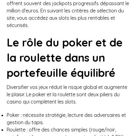
offrent souvent des jackpots progressifs dépassant le
million d’euros. En suivant les critères de sélection du
site, vous accédez aux slots les plus rentables et
sécurisés.
Le rôle du poker et de
la roulette dans un
portefeuille équilibré
Diversifier vos jeux réduit le risque global et augmente
le plaisir. Le poker et la roulette sont deux piliers du
casino qui complètent les slots.
Poker : nécessite stratégie, lecture des adversaires et
gestion du tapis.
Roulette : offre des chances simples (rouge/noir,