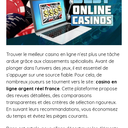
Trouver le meilleur casino en ligne n’est plus une tâche
ardue grâce aux classements spécialisés. Avant de
plonger dans l’univers des jeux, il est essentiel de
s’appuyer sur une source fiable. Pour cela, de
nombreux joueurs se tournent vers le site :
casino en
ligne argent réel france
. Cette plateforme propose
des revues détaillées, des comparaisons
transparentes et des critères de sélection rigoureux.
En suivant leurs recommandations, vous économisez
du temps et évitez les pièges courants.