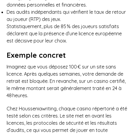
données personnelles et financières.
Des audits indépendants qui vérifient le taux de retour
au joueur (RTP) des jeux.
Statistiquement, plus de 85 % des joueurs satisfaits
déclarent que la présence d’une licence européenne
est décisive pour leur choix.
Exemple concret
Imaginez que vous déposez 100 € sur un site sans
licence. Après quelques semaines, votre demande de
retrait est bloquée. En revanche, sur un casino certifié,
le même montant serait généralement traité en 24 à
48 heures.
Chez Housseniawriting, chaque casino répertorié a été
testé selon ces critères. Le site met en avant les
licences, les protocoles de sécurité et les résultats
d’audits, ce qui vous permet de jouer en toute