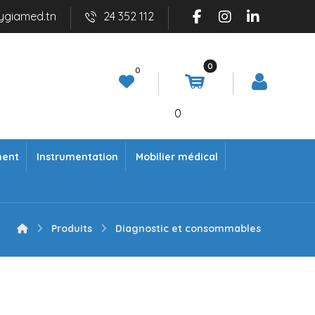
ygiamed.tn
24 352 112
0
ment
Instrumentation
Mobilier médical
Produits
Diagnostic et consommables