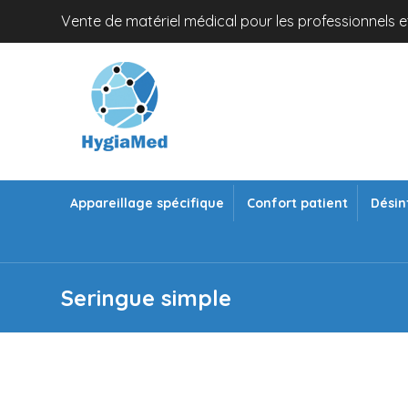
Vente de matériel médical pour les professionnels et
Appareillage spécifique
Confort patient
Désin
Seringue simple