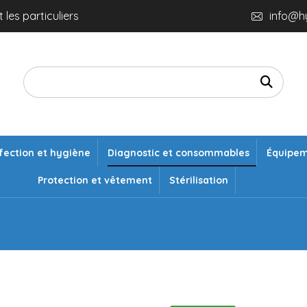
 les particuliers
info@h
fection et hygiène
Diagnostic et consommables
Équipe
Protection et vêtement
Stérilisation