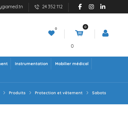
ygiamed.tn
24 352 112
0
ment
Instrumentation
Mobilier médical
Produits
Protection et vêtement
Sabots