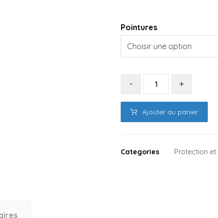
Pointures
-
+
Ajouter au panier
Categories
Protection e
aires