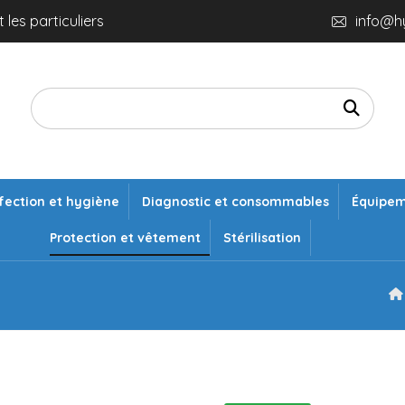
 les particuliers
info@h
fection et hygiène
Diagnostic et consommables
Équipe
Protection et vêtement
Stérilisation
c