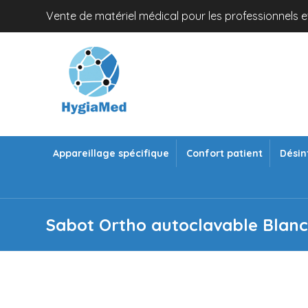
Vente de matériel médical pour les professionnels et
Appareillage spécifique
Confort patient
Désin
Sabot Ortho autoclavable Blan