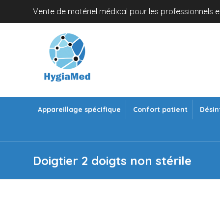
Vente de matériel médical pour les professionnels et
Appareillage spécifique
Confort patient
Désin
Doigtier 2 doigts non stérile