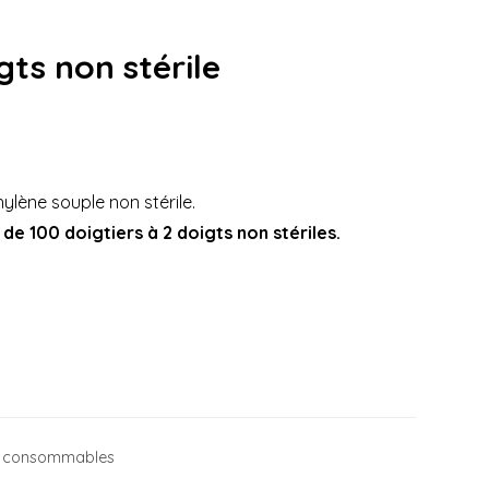
gts non stérile
hylène souple non stérile.
de 100 doigtiers à 2 doigts non stériles.
et consommables