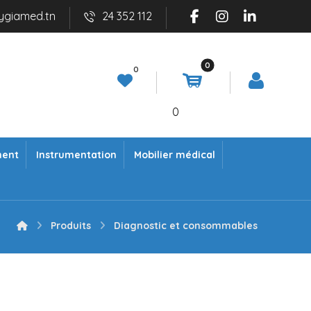
ygiamed.tn
24 352 112
0
ment
Instrumentation
Mobilier médical
Produits
Diagnostic et consommables