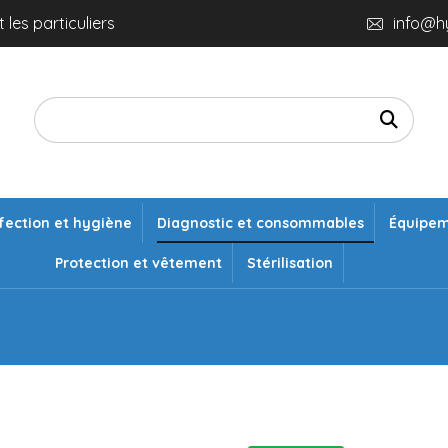
 les particuliers
info@h
fection et hygiène
Diagnostic et consommables
Équipe
Protection et vêtement
Stérilisation