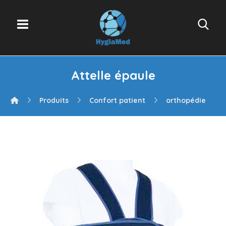
Attelle épaule
Produits
Confort patient
orthopédie